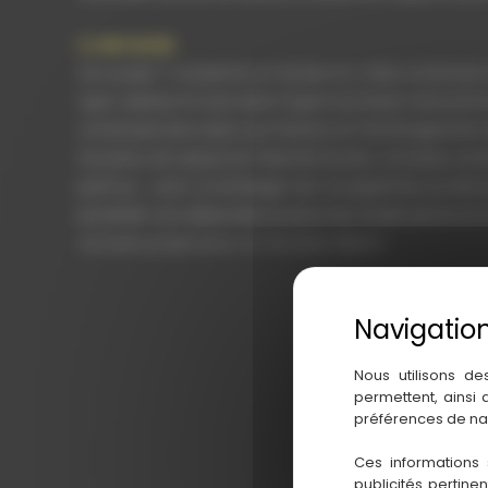
La demande
Son projet ? conserver un terrain et y faire construir
type cabane en bois dans l’esprit du bassin d’arcacho
contemporaine dans ses finitions et l’aménagement d
Soucieux de respecter l’identité du lieu, monsieur sou
partout,… avec un bardage noir. La superficie ne doit 
posséder une dépendance pour son studio photo et une
nouveau projet pour un nouveau départ.
Nous utilisons de
permettent, ainsi
préférences de na
Ces informations 
publicités pertine