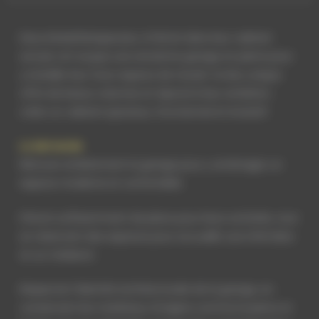
Deux kinésithérapeutes, à l’étroit dans leur cabinet
actuel, ont acquis une ancienne grange en pierre pour
y installer leur futur espace de travail. Ce lieu unique
offre de beaux volumes et répond à leur ambition :
créer un cabinet spacieux, fonctionnel et évolutif.
La demande
Rénover entièrement la grange pour y aménager un
espace moderne et confortable.
Prévoir suffisamment de place pour leurs activités, tout
en réservant des espaces pour accueillir une infirmière
et un médecin.
Respecter l’identité architecturale de la grange, en
conservant les matériaux d’origine comme la pierre et