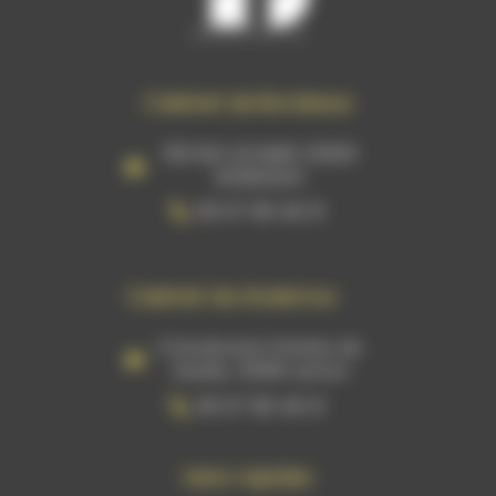
Cabinet de Bordeaux
159 RUE ACHARD 33300
BORDEAUX
06 07 96 46 21
Cabinet de Andernos
5 boulevard Charles de
Gaulle, 33138 Lanton
06 07 96 46 21
Liens rapides