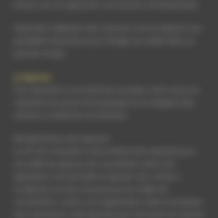
le bois, tout en apportant une touche contemporaine.
Optimiser l’utilisation des volumes, tout en laissant une
possibilité d’évolution pour l’étage non utilisé dans un
premier temps.
La réponse
Pour répondre à ces attentes, le projet a été conçu en
valorisant les atouts de la grange et en intégrant des
solutions modernes et évolutives :
Réorganisation des espaces
Le rez-de-chaussée a été entièrement repensé pour
accueillir les espaces de consultation dans une
disposition fonctionnelle et épurée. Des « boîtes »
modernes ont été conçues pour les salles de
consultation, créant une organisation claire et pratique.
Une mezzanine a été ajoutée pour tirer parti du volume