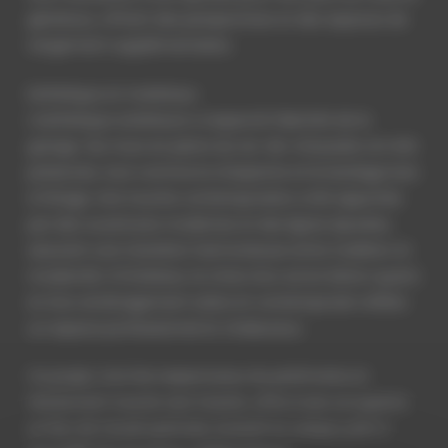
généreux, offrant des perspectives et des espaces de
rangement supplémentaires.
Esthétique et matériaux
L’esthétique extérieure a respecté l’identité de la
grange : les murs en pierre du rez-de-chaussée ont été
préservés, tout comme la charpente et le bardage bois
à l’étage. Une touche contemporaine a été apportée
par des ouvertures modernes et des lignes épurées,
assurant une transition harmonieuse entre tradition et
modernité. À l’intérieur, le choix d’un sol en béton quartz
et d’un aménagement sobre et contemporain reflète
un espace professionnel et chaleureux.
Ce projet, à la fois respectueux du patrimoine et
résolument tourné vers l’avenir, offre à ses occupants
un lieu de travail optimisé, évolutif et unique, prêt à