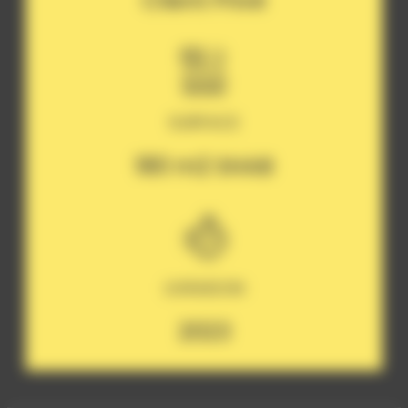
Client Privé
SURFACE
180 m2 SHAB
LIVRAISON
2023