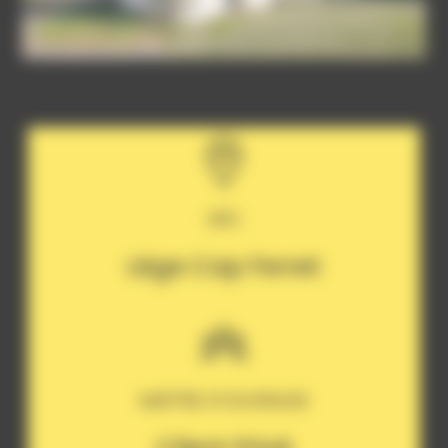
LIEU
Lège Cap Ferret
MAÎTRE D’OUVRAGE