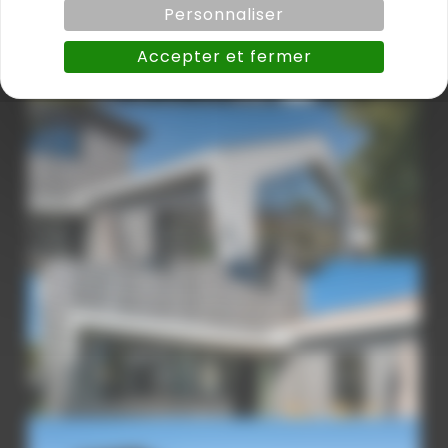
Personnaliser
Accepter et fermer