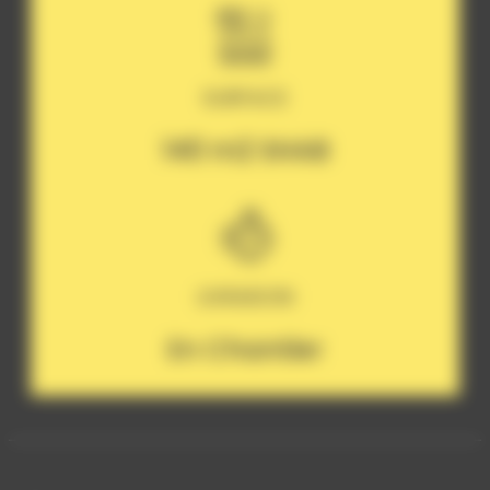
SURFACE
140 m2 SHAB
LIVRAISON
En Chantier