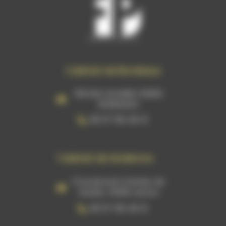
Cabinet de Bordeaux
159 RUE ACHARD 33300
BORDEAUX
06 07 96 46 21
Cabinet de Andernos
5 boulevard Charles de
Gaulle, 33138 Lanton
06 07 96 46 21