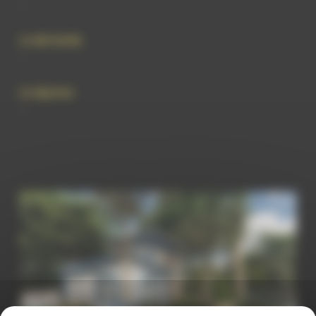
–
La demande
–
La réponse
–