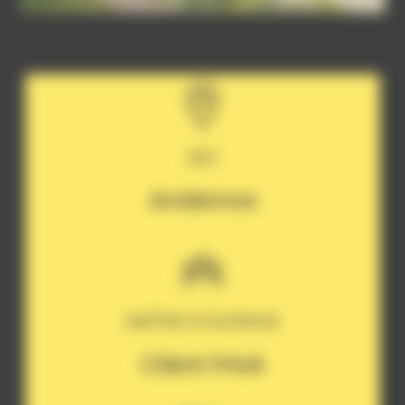
LIEU
Andernos
MAÎTRE D’OUVRAGE
Client Privé