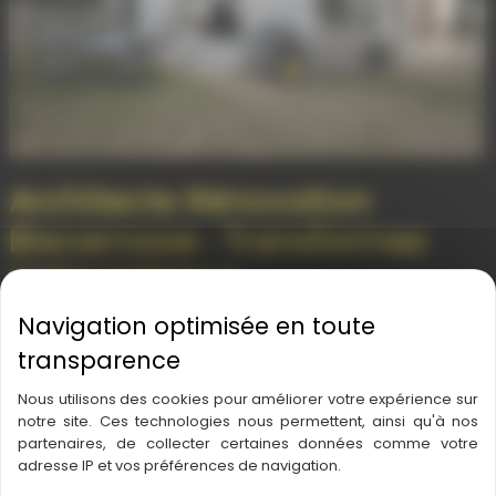
Architecte Rénovation
Biscarrosse : Transformez
Votre Intérieur
Architecte Rénovation Biscarrosse : Transformez Votre
Intérieur Données sécurisées Rénovation architecturale à
Biscarrosse : Votre projet, notre expertise Notre expertise
Nous utilisons des cookies pour améliorer votre expérience sur
notre site. Ces technologies nous permettent, ainsi qu'à nos
Architecte
En savoir plus
partenaires, de collecter certaines données comme votre
Rénovation
adresse IP et vos préférences de navigation.
Biscarrosse